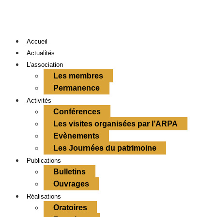
Accueil
Actualités
L’association
Les membres
Permanence
Activités
Conférences
Les visites organisées par l’ARPA
Evènements
Les Journées du patrimoine
Publications
Bulletins
Ouvrages
Réalisations
Oratoires